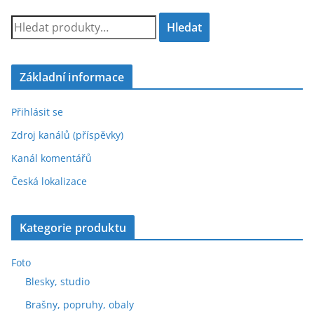
H
Hledat
l
e
d
Základní informace
a
t
Přihlásit se
:
Zdroj kanálů (příspěvky)
Kanál komentářů
Česká lokalizace
Kategorie produktu
Foto
Blesky, studio
Brašny, popruhy, obaly